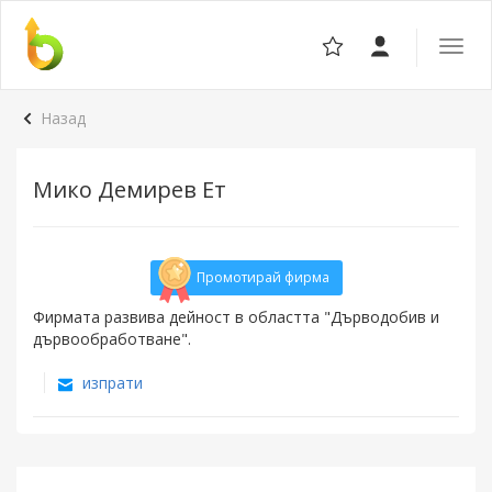
Отвор
навига
Назад
Мико Демирев Ет
Промотирай фирма
Фирмата развива дейност в областта "Дърводобив и
дървообработване".
изпрати