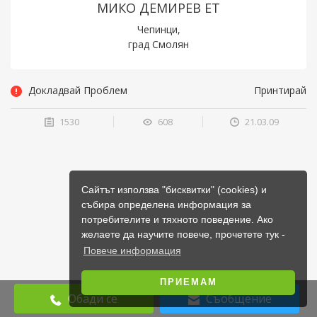
МИКО ДЕМИРЕВ ЕТ
Чепинци,
град Смолян
Докладвай Проблем
Принтирай
1530
608
21.03.09
Сайтът използва "бисквитки" (cookies) и
събира определена информация за
потребителите и тяхното поведение. Ако
желаете да научите повече, прочетете тук -
Повече информация
ПРИЕМАМ
Обади се
Съобщение