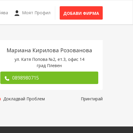
бява
Моят Профил
ДОБАВИ ФИРМА
Мариана Кирилова Розованова
ул. Катя Попова №2, ет.3, офис 14
град Плевен
0898980715
Докладвай Проблем
Принтирай