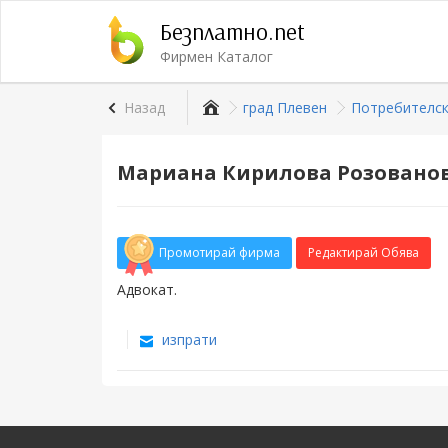
Безплатно.net
Фирмен Каталог
Назад
град Плевен
Потребителск
Мариана Кирилова Розовано
Промотирай фирма
Редактирай Обява
Адвокат.
изпрати