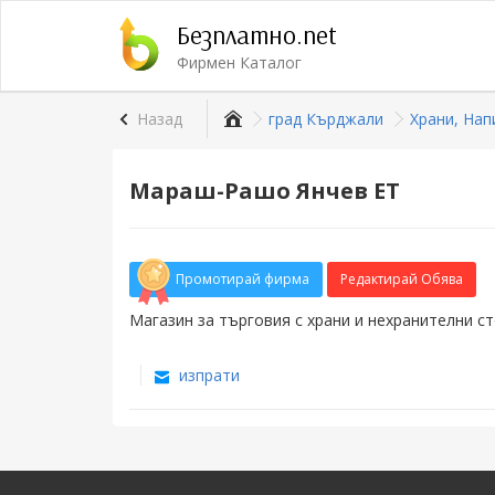
Безплатно.net
Фирмен Каталог
Назад
град Кърджали
Храни, Нап
Мараш-Рашо Янчев ЕТ
Промотирай фирма
Редактирай Обява
Магазин за търговия с храни и нехранителни ст
изпрати