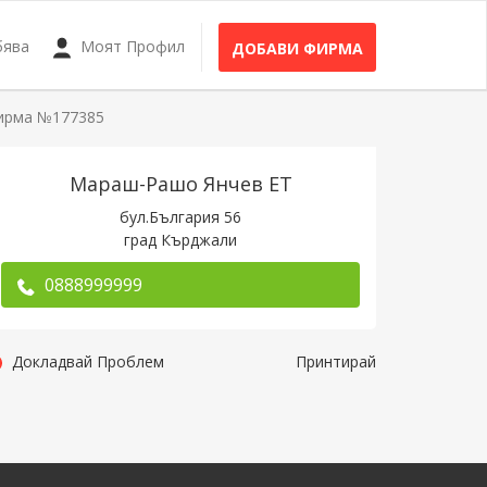
бява
Моят Профил
ДОБАВИ ФИРМА
ирма №177385
Мараш-Рашо Янчев ЕТ
бул.България 56
град Кърджали
0888999999
Докладвай Проблем
Принтирай