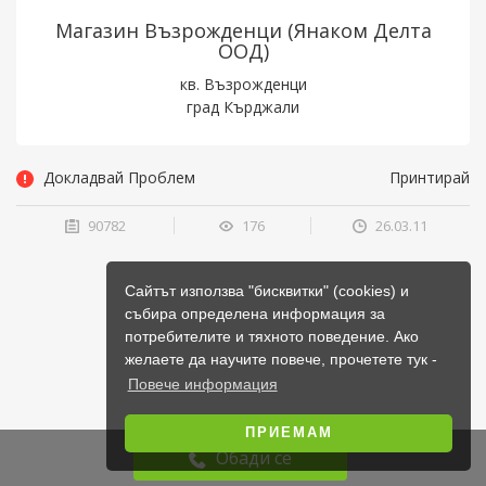
Магазин Възрожденци (Янаком Делта
ООД)
кв. Възрожденци
град Кърджали
Докладвай Проблем
Принтирай
90782
176
26.03.11
Сайтът използва "бисквитки" (cookies) и
събира определена информация за
потребителите и тяхното поведение. Ако
желаете да научите повече, прочетете тук -
Повече информация
ПРИЕМАМ
Обади се