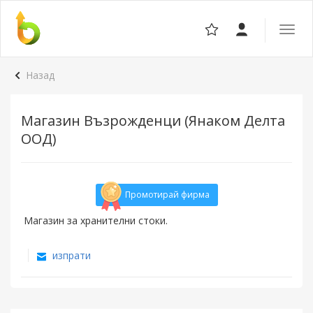
Отвор
навига
Назад
Магазин Възрожденци (Янаком Делта
ООД)
Промотирай фирма
Магазин за хранителни стоки.
изпрати