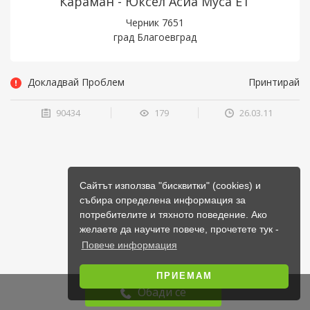
Караман - Юксел Асиа Муса ЕТ
Черник 7651
град Благоевград
Докладвай Проблем
Принтирай
90434
179
26.03.11
Сайтът използва "бисквитки" (cookies) и
събира определена информация за
потребителите и тяхното поведение. Ако
желаете да научите повече, прочетете тук -
Повече информация
ПРИЕМАМ
Обади се