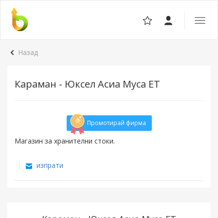
Отвор
навига
Назад
Караман - Юксел Асиа Муса ЕТ
Промотирай фирма
Магазин за хранителни стоки.
изпрати