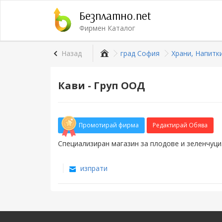
Безплатно.net
Фирмен Каталог
Назад
град София
Храни, Напитк
Кави - Груп ООД
Промотирай фирма
Редактирай Обява
Специализиран магазин за плодове и зеленчуци
изпрати