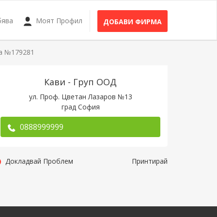
бява
Моят Профил
ДОБАВИ ФИРМА
а №179281
Кави - Груп ООД
ул. Проф. Цветан Лазаров №13
град София
0888999999
Докладвай Проблем
Принтирай