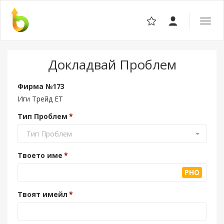
Отвор
навига
Докладвай Проблем
Фирма №173
Иги Трейд ET
Тип Проблем
Тип Проблем
Твоето име
PHO
Твоят имейл