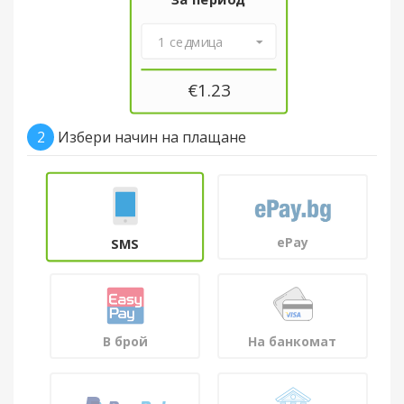
1 седмица
€
1.23
2
Избери начин на плащане
ePay
SMS
В брой
На банкомат