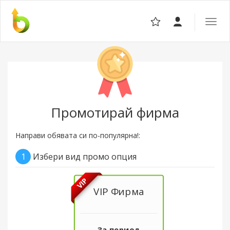
Отвор
навига
Промотирай фирма
Направи обявата си по-популярна!:
1
Избери вид промо опция
VIP
VIP Фирма
За период