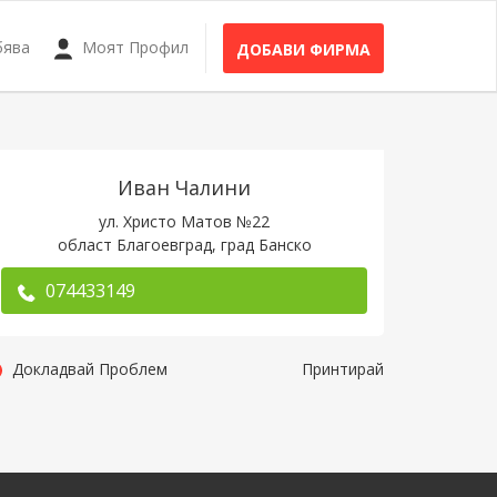
бява
Моят Профил
ДОБАВИ ФИРМА
Иван Чалини
ул. Христо Матов №22
област Благоевград, град Банско
074433149
Докладвай Проблем
Принтирай