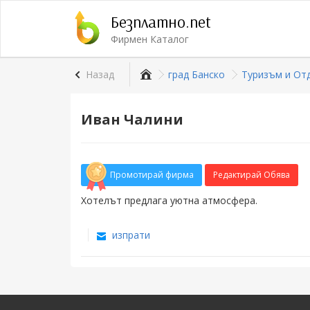
Безплатно.net
Фирмен Каталог
Назад
град Банско
Туризъм и От
Иван Чалини
Промотирай фирма
Редактирай Обява
Хотелът предлага уютна атмосфера.
изпрати