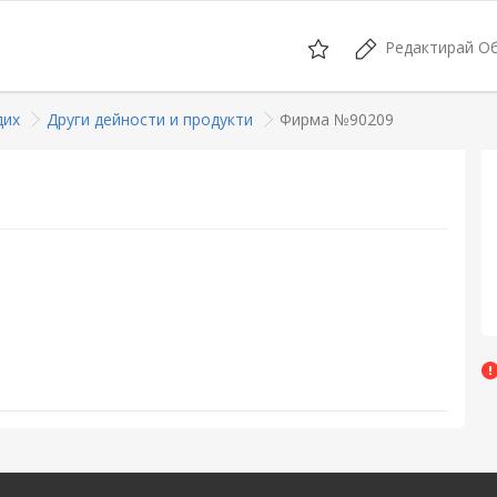
Редактирай О
дих
Други дейности и продукти
Фирма №90209