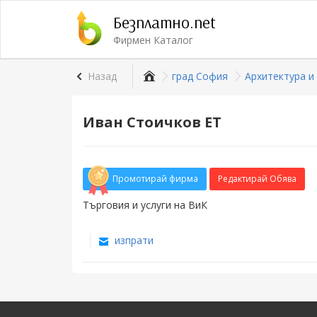
Безплатно.net
Фирмен Каталог
Назад
град София
Архитектура и
Иван Стоичков ЕТ
Промотирай фирма
Редактирай Обява
Търговия и услуги на ВиК
изпрати