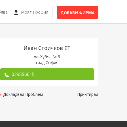
бява
Моят Профил
ДОБАВИ ФИРМА
Иван Стоичков ЕТ
ул. Хубча № 3
град София
029556015
Докладвай Проблем
Принтирай