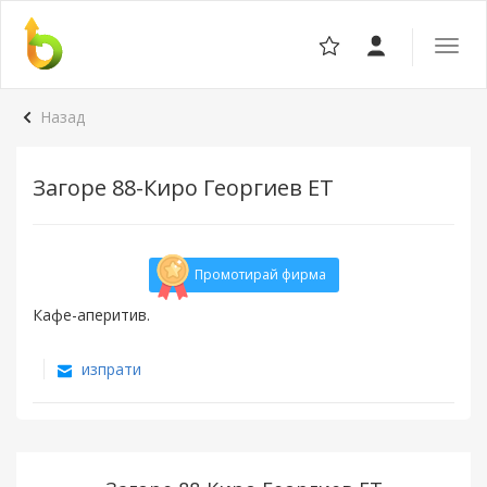
Отвор
навига
Назад
Загоре 88-Киро Георгиев ЕТ
Промотирай фирма
Кафе-аперитив.
изпрати