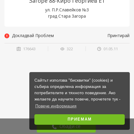
Загоре 88-Киро Георгиев ЕТ
ул. П.Р.Славейков №3
град Стара Загора
Докладвай Проблем
Принтирай
176643
322
01.05.11
Сайтът използва "бисквитки" (cookies) и
събира определена информация за
потребителите и тяхното поведение. Ако
желаете да научите повече, прочетете тук -
Повече информация
ПРИЕМАМ
Обади се