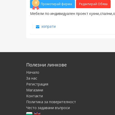
Промотирай фирма
Редактирай Обява
Mебели по-индивидуален проект кухни,спални,о
изпрати
Полезни линкове
Начало
За нас
Регистрация
Магазини
Контакти
Политика за поверителност
Често задавани въпроси