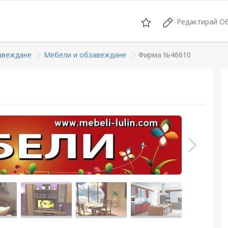
Редактирай О
авеждане
Мебели и обзавеждане
Фирма №46610