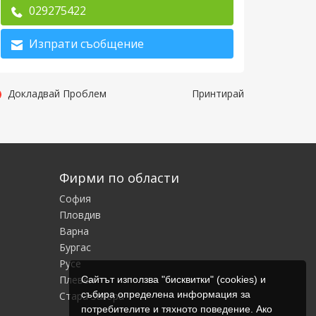
029275422
Изпрати съобщение
Докладвай Проблем
Принтирай
Фирми по области
София
Пловдив
Варна
Бургас
Русе
Плевен
Сайтът използва "бисквитки" (cookies) и
събира определена информация за
Стара Загора
потребителите и тяхното поведение. Ако