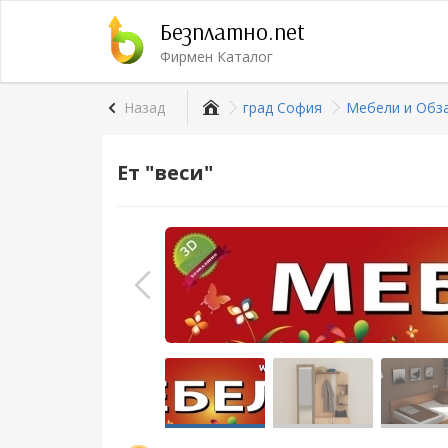
Безплатно.net
Фирмен Каталог
Назад
град София
Мебели и Обз
Ет "веси"