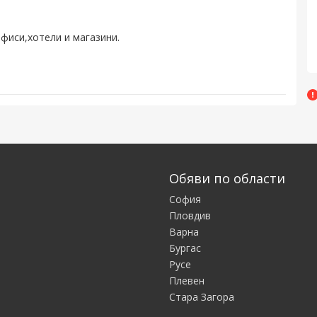
фиси,хотели и магазини.
Обяви по области
София
Пловдив
Варна
Бургас
Русе
Плевен
Стара Загора