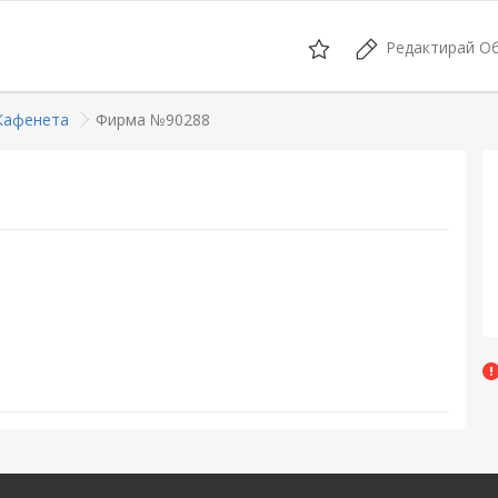
Редактирай О
Кафенета
Фирма №90288