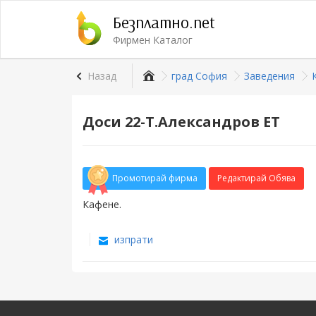
Безплатно.net
Фирмен Каталог
Назад
град София
Заведения
Доси 22-Т.Александров ЕТ
Промотирай фирма
Редактирай Обява
Кафене.
изпрати