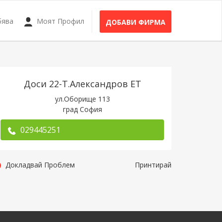
бява
Моят Профил
ДОБАВИ ФИРМА
Доси 22-Т.Александров ЕТ
ул.Оборище 113
град София
029445251
Докладвай Проблем
Принтирай