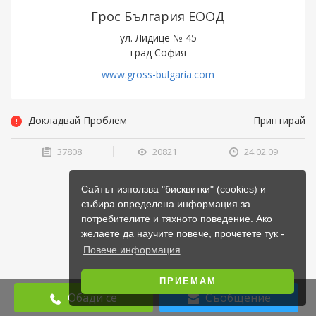
Грос България ЕООД
ул. Лидице № 45
град София
www.gross-bulgaria.com
Докладвай Проблем
Принтирай
37808
20821
24.02.09
Сайтът използва "бисквитки" (cookies) и
събира определена информация за
потребителите и тяхното поведение. Ако
желаете да научите повече, прочетете тук -
Повече информация
ПРИЕМАМ
Обади се
Съобщение