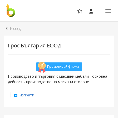
Отвор
навига
Назад
Грос България ЕООД
Промотирай фирма
Производство и търговия с масивни мебели - основна
дейност - производство на масивни столове.
изпрати