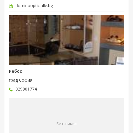
dominooptic.alle.bg
Ребос
град София
029801774
Без снимка