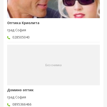
Оптика Криолита
град София
028505040
Без снимка
Домино оптик
град София
0895366466