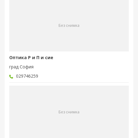
Без снимка
Оптика Р и П и сие
град София
029746259
Без снимка