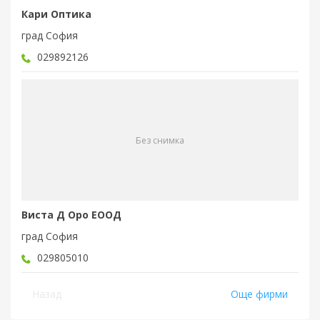
Кари Оптика
град София
029892126
Без снимка
Виста Д Оро ЕООД
град София
029805010
Назад
Още фирми