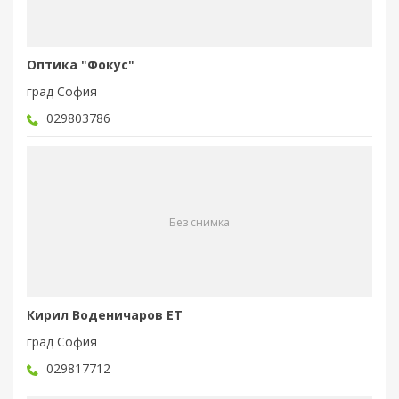
Оптика "Фокус"
град София
029803786
Без снимка
Кирил Воденичаров ЕТ
град София
029817712