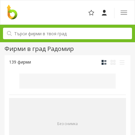
Отвор
навига
Фирми в град Радомир
139 фирми
Без снимка