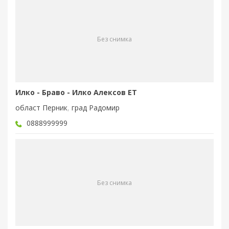
Без снимка
Илко - Браво - Илко Алексов ЕТ
област Перник
,
град Радомир
0888999999
Без снимка