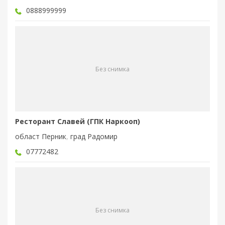
0888999999
Без снимка
Ресторант Славей (ГПК Наркооп)
област Перник
,
град Радомир
07772482
Без снимка