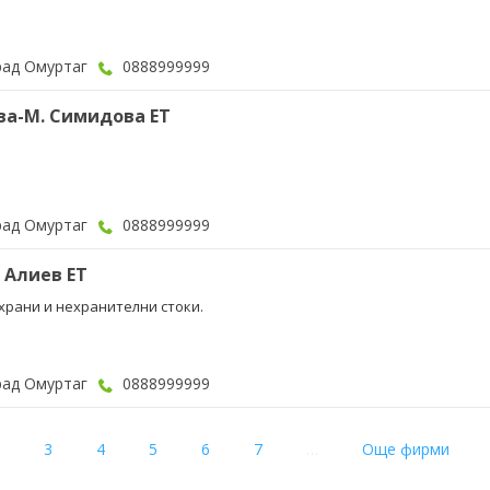
рад Омуртаг
0888999999
ва-М. Симидова ЕТ
рад Омуртаг
0888999999
 Алиев ЕТ
 храни и нехранителни стоки.
рад Омуртаг
0888999999
nt)
3
4
5
6
7
…
Още фирми