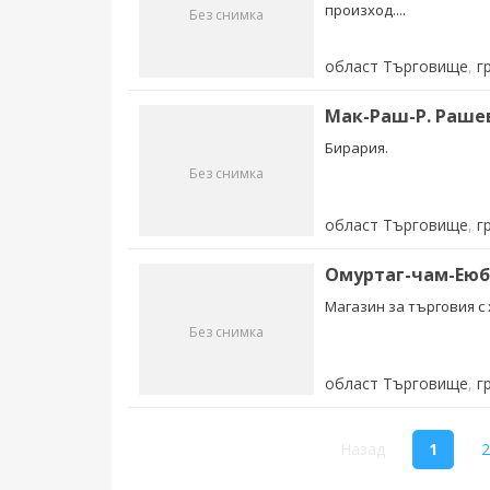
произход....
Без снимка
област Търговище
,
г
Мак-Раш-Р. Раше
Бирария.
Без снимка
област Търговище
,
г
Омуртаг-чам-Еюб
Магазин за търговия с
Без снимка
област Търговище
,
г
(curre
Назад
1
2