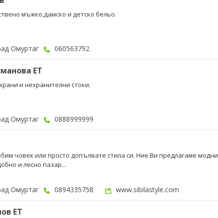
в
твено мъжко,дамско и детско бельо.
рад Омуртаг
060563792
сманова ЕТ
 храни и нехранителни стоки.
рад Омуртаг
0888999999
бим човек или просто допълвате стила си. Ние Ви предлагаме модни
обно и лесно пазар...
рад Омуртаг
0894335758
www.sibilastyle.com
ов ЕТ