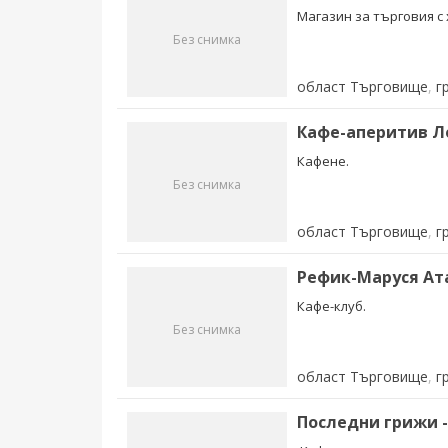
Магазин за търговия с
Без снимка
област Търговище
,
г
Кафе-аперитив Ло
Кафене.
Без снимка
област Търговище
,
г
Рефик-Маруся Ат
Кафе-клуб.
Без снимка
област Търговище
,
г
Последни грижи -