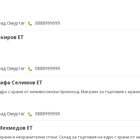
рад Омуртаг
0888999999
киров ЕТ
рад Омуртаг
0888999999
тафа Селимов ЕТ
едро с храни от неживотински произход. Магазин за търговия с хран
рад Омуртаг
0888999999
Мехмедов ЕТ
храни и нехранителни стоки. Склад за търговия на едро с храни от 