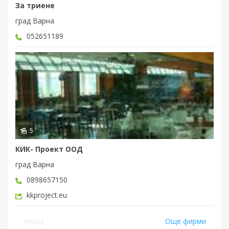
За триене
град Варна
052651189
5
КИК- Проект ООД
град Варна
0898657150
kkproject.eu
Назад
Още фирми