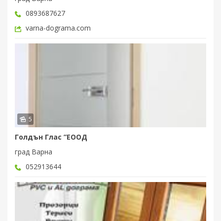
0893687627
varna-dograma.com
5
Голдън Глас ”ЕООД
град Варна
052913644