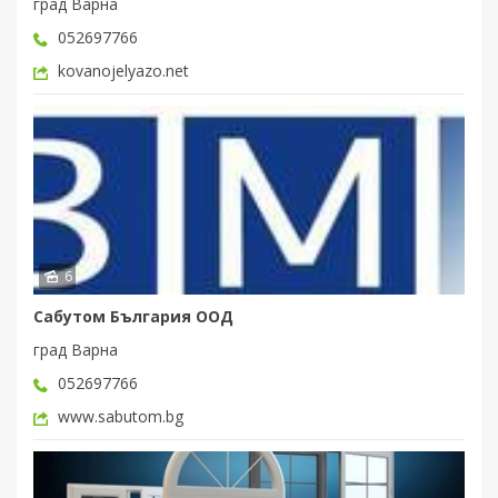
град Варна
052697766
kovanojelyazo.net
6
Сабутом България ООД
град Варна
052697766
www.sabutom.bg