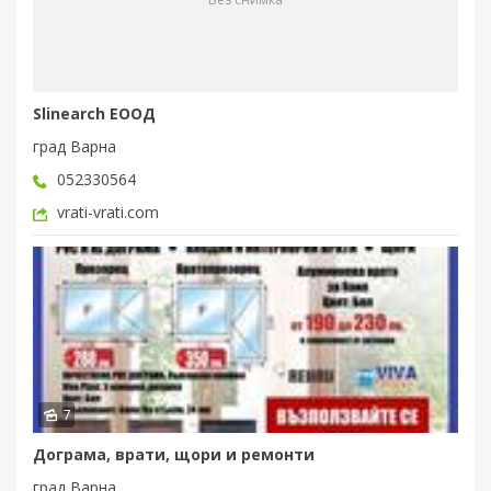
Slinearch ЕООД
град Варна
052330564
vrati-vrati.com
7
Дограма, врати, щори и ремонти
град Варна