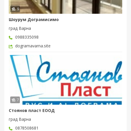
9
Шоурум Дограмисимо
град Варна
0988335098
dogramavarna.site
7
Стоянов пласт ЕООД
град Варна
0878508681