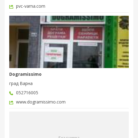
pvc-varna.com
Dogramissimo
град Варна
052716005
www.dogramissimo.com
Без снимка