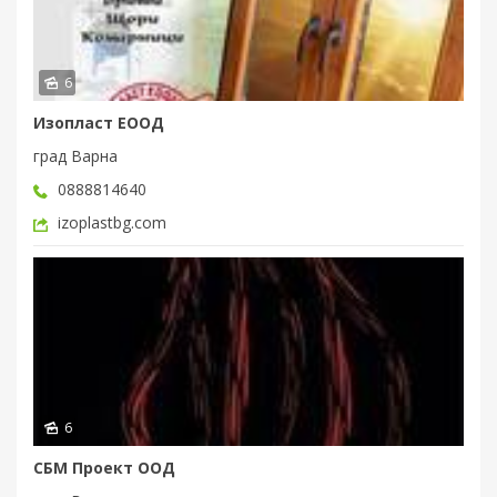
6
Изопласт ЕООД
град Варна
0888814640
izoplastbg.com
6
СБМ Проект ООД