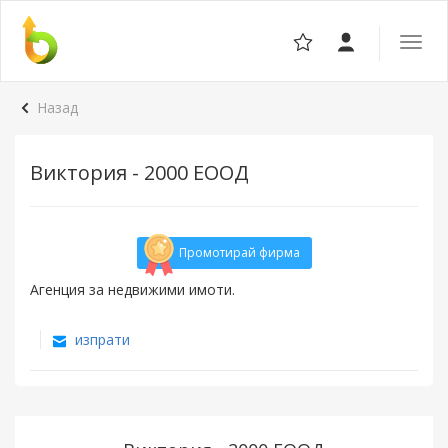
Отвор
навига
Назад
Виктория - 2000 ЕООД
Промотирай фирма
Агенция за недвижими имоти.
изпрати