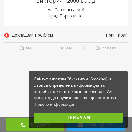
Виктория - 2000 ЕООД
ул. Славянска № 4
град Търговище
Докладвай Проблем
Принтирай
866
949
22.03.09
Сайтът използва "бисквитки" (cookies) и
събира определена информация за
потребителите и тяхното поведение. Ако
желаете да научите повече, прочетете тук -
Повече информация
ПРИЕМАМ
Обади се
Съобщение