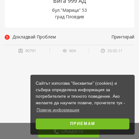
Вига 999 АД
бул."Марица" 53
град Пловдив
Докладвай Проблем
Принтирай
90791
604
26.03.11
Сайтът използва "бисквитки" (cookies) и
събира определена информация за
потребителите и тяхното поведение. Ако
желаете да научите повече, прочетете тук -
Повече информация
ПРИЕМАМ
Обади се