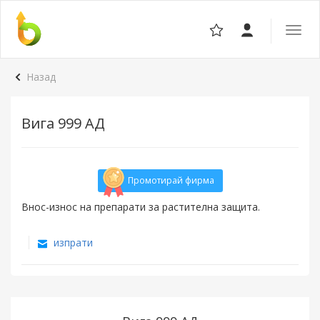
Отвор
навига
Назад
Вига 999 АД
Промотирай фирма
Внос-износ на препарати за растителна защита.
изпрати