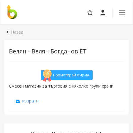
Отвор
навига
Назад
Велян - Велян Богданов ЕТ
Промотирай фирма
Смесен магазин за търговия с няколко групи храни.
изпрати