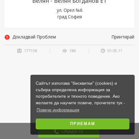
Велян - Велян Богданов ЕТ
ул. Орел №6
град София
Докладвай Проблем
Принтирай
177138
186
01.05.11
Сайтът използва "бисквитки" (cookies) и
събира определена информация за
потребителите и тяхното поведение. Ако
желаете да научите повече, прочетете тук -
Повече информация
ПРИЕМАМ
Обади се