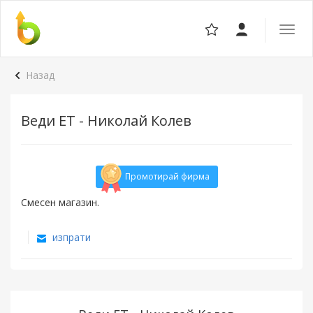
Отвор
навига
Назад
Веди ЕТ - Николай Колев
Промотирай фирма
Смесен магазин.
изпрати