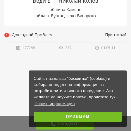
Веди ЕТ - Николай Колев
община Камено
област Бургас, село Винарско
Докладвай Проблем
Принтирай
177288
237
01.05.11
Сайтът използва "бисквитки" (cookies) и
събира определена информация за
потребителите и тяхното поведение. Ако
желаете да научите повече, прочетете тук -
Повече информация
ПРИЕМАМ
Обади се