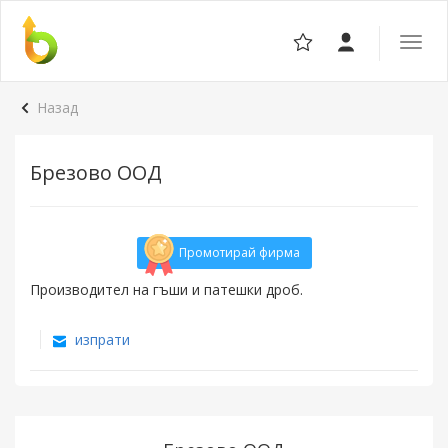
Отвор
навига
Назад
Брезово ООД
Промотирай фирма
Производител на гъши и патешки дроб.
изпрати