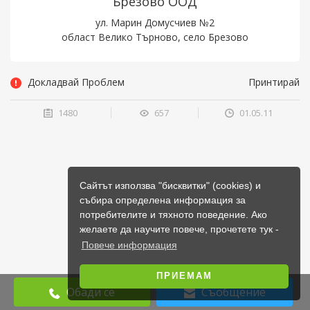
Брезово ООД
ул. Марин Домусчиев №2
област Велико Търново, село Брезово
Докладвай Проблем
Принтирай
1480
657
01.05.11
Сайтът използва "бисквитки" (cookies) и
събира определена информация за
потребителите и тяхното поведение. Ако
желаете да научите повече, прочетете тук -
Повече информация
ПРИЕМАМ
Обади се
Съобщение