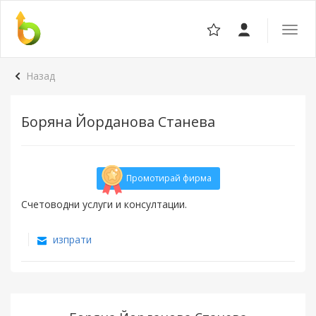
Отвор
навига
Назад
Боряна Йорданова Станева
Промотирай фирма
Счетоводни услуги и консултации.
изпрати