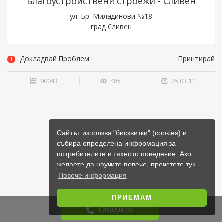
Благоустройствени строежи - Сливен
ул. Бр. Миладинови №18
град Сливен
Докладвай Проблем
Принтирай
90043
485
25.03.11
Сайтът използва "бисквитки" (cookies) и
събира определена информация за
потребителите и тяхното поведение. Ако
желаете да научите повече, прочетете тук -
Повече информация
ПРИЕМАМ
Обади се