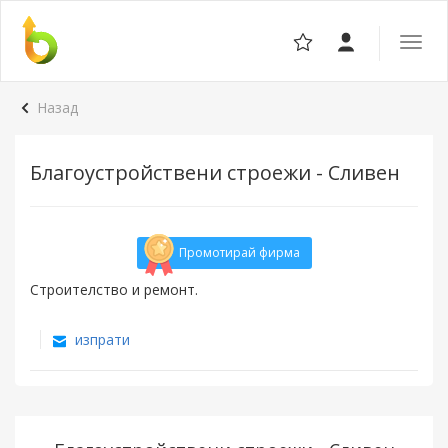
Отвор
навига
Назад
Благоустройствени строежи - Сливен
Промотирай фирма
Строителство и ремонт.
изпрати