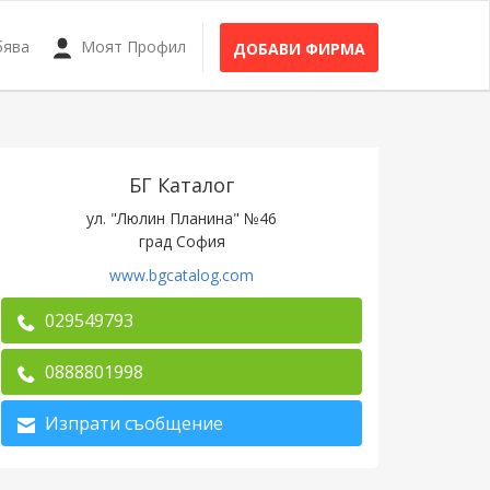
бява
Моят Профил
ДОБАВИ ФИРМА
БГ Каталог
ул. "Люлин Планина" №46
град София
www.bgcatalog.com
029549793
0888801998
Изпрати съобщение