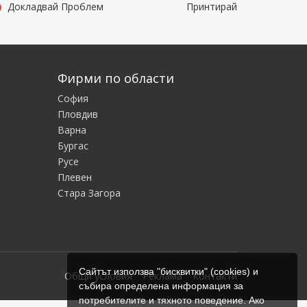
Докладвай Проблем
Принтирай
Фирми по области
София
Пловдив
Варна
Бургас
Русе
Плевен
Стара Загора
Сайтът използва "бисквитки" (cookies) и
Общи условия
Реклама
Контакти
събира определена информация за
потребителите и тяхното поведение. Ако