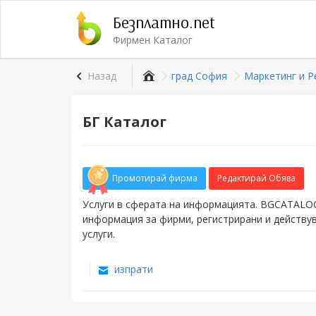
Безплатно.net
Фирмен Каталог
Назад
град София
Маркетинг и Р
БГ Каталог
Промотирай фирма
Редактирай Обява
Услуги в сферата на информацията. BGCATALOG
информация за фирми, регистрирани и действув
услуги.
изпрати