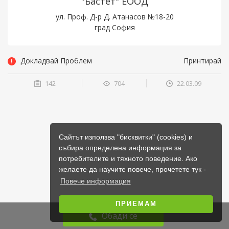
"Бастет" ЕООД
ул. Проф. Д-р Д. Атанасов №18-20
град София
Докладвай Проблем
Принтирай
142
704
22.03.09
Сайтът използва "бисквитки" (cookies) и
събира определена информация за
потребителите и тяхното поведение. Ако
желаете да научите повече, прочетете тук -
Повече информация
ПРИЕМАМ
Обади се