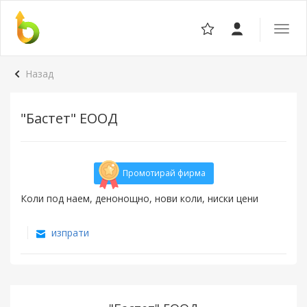
Отвор
навига
Назад
"Бастет" ЕООД
Промотирай фирма
Коли под наем, денонощно, нови коли, ниски цени
изпрати