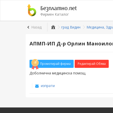
Безплатно.net
Фирмен Каталог
Назад
град Видин
Медицина, Здр
АПМП-ИП Д-р Орлин Маноилов
Промотирай фирма
Редактирай Обява
Доболнична медицинска помощ.
изпрати