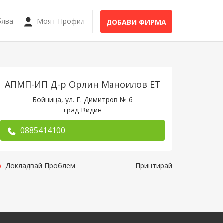
бява
Моят Профил
ДОБАВИ ФИРМА
АПМП-ИП Д-р Орлин Маноилов ЕТ
Бойница, ул. Г. Димитров № 6
град Видин
0885414100
Докладвай Проблем
Принтирай