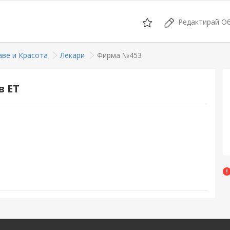
Редактирай О
аве и Красота
Лекари
Фирма №453
 ЕТ