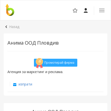
Отвор
навига
Назад
Анима ООД Пловдив
Промотирай фирма
Агенция за маркетинг и реклама.
изпрати