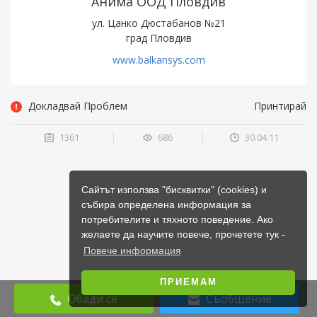
Анима ООД Пловдив
ул. Цанко Дюстабанов №21
град Пловдив
www.balkansys.com
Докладвай Проблем
Принтирай
1361
686
30.04.11
Сайтът използва "бисквитки" (cookies) и
събира определена информация за
потребителите и тяхното поведение. Ако
желаете да научите повече, прочетете тук -
Повече информация
ПРИЕМАМ
Обади се
Съобщение