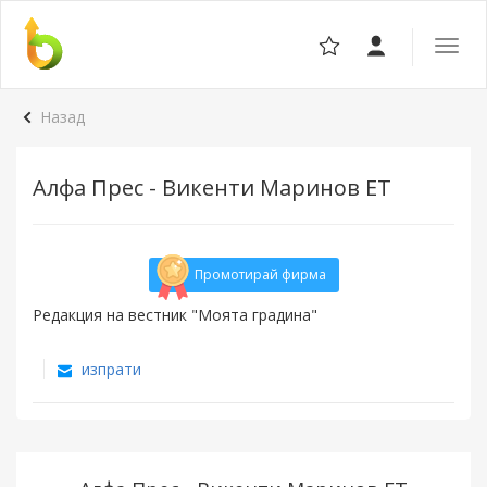
Отвор
навига
Назад
Алфа Прес - Викенти Маринов ЕТ
Промотирай фирма
Редакция на вестник "Моята градина"
изпрати