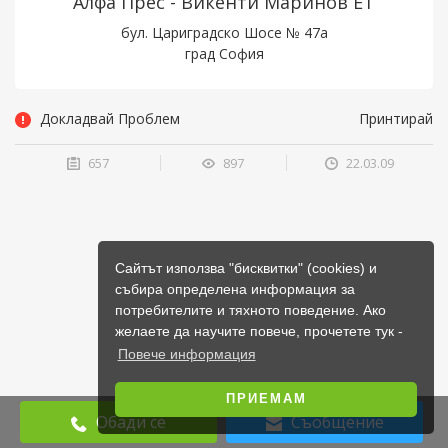
Алфа Прес - Викенти Маринов ЕТ
бул. Цариградско Шосе № 47а
град София
Докладвай Проблем
Принтирай
657
897
22.03.09
Сайтът използва "бисквитки" (cookies) и
събира определена информация за
потребителите и тяхното поведение. Ако
желаете да научите повече, прочетете тук -
Повече информация
ПРИЕМАМ
Обади се
Съобщение