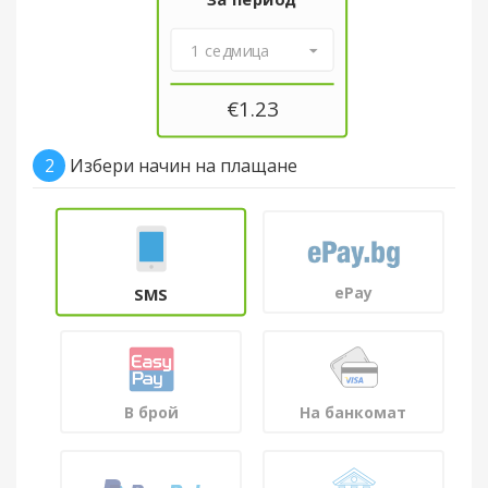
1 седмица
€
1.23
2
Избери начин на плащане
ePay
SMS
В брой
На банкомат