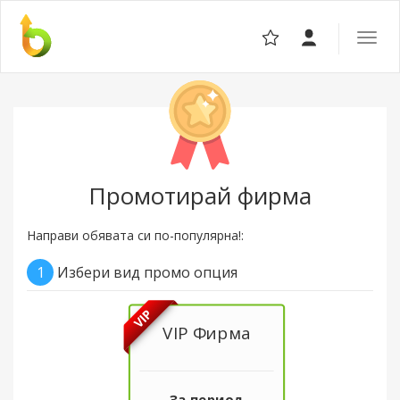
Отвор
навига
Промотирай фирма
Направи обявата си по-популярна!:
1
Избери вид промо опция
VIP
VIP Фирма
За период