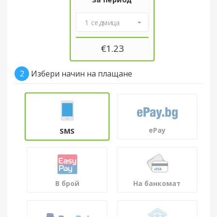
1 седмица
€
1.23
2
Избери начин на плащане
ePay
SMS
В брой
На банкомат