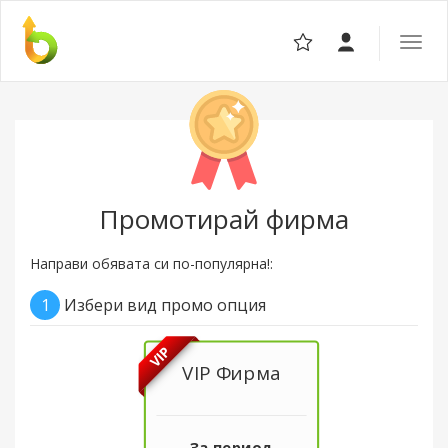
Отвор
навига
Промотирай фирма
Направи обявата си по-популярна!:
1
Избери вид промо опция
VIP
VIP Фирма
За период