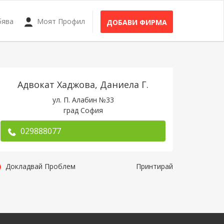
бява
Моят Профил
ДОБАВИ ФИРМА
Адвокат Хаджова, Даниела Г.
ул. П. Алабин №33
град София
029888077
Докладвай Проблем
Принтирай