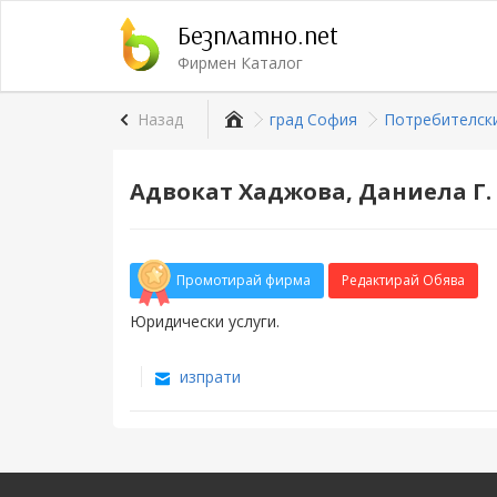
Безплатно.net
Фирмен Каталог
Назад
град София
Потребителски
Адвокат Хаджова, Даниела Г.
Промотирай фирма
Редактирай Обява
Юридически услуги.
изпрати