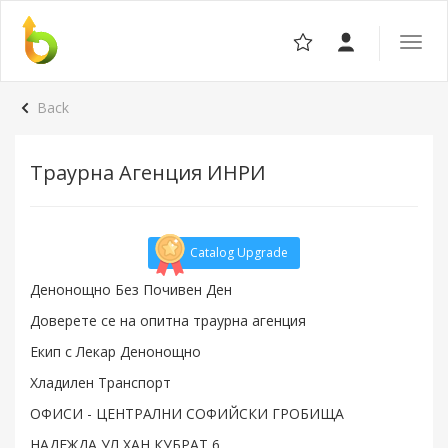
Toggle
the
navigat
Back
Траурна Агенция ИНРИ
Catalog Upgrade
Денонощно Без Почивен Ден
Доверете се на опитна траурна агенция
Екип с Лекар Денонощно
Хладилен Транспорт
ОФИСИ - ЦЕНТРАЛНИ СОФИЙСКИ ГРОБИЩА
НАДЕЖДА УЛ ХАН КУБРАТ 6