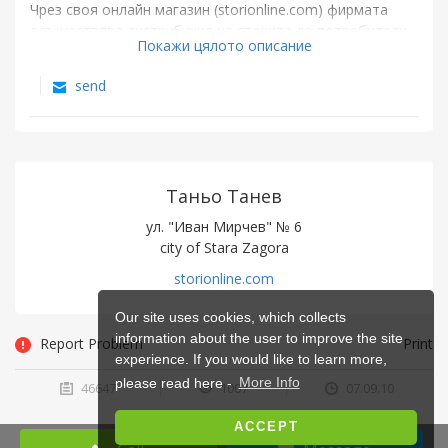
Чрез своя онлайн магазин (storionline.com) фирмата
осъществява диструбуция на стоките до потребители
Покажи цялото описание
от цялата страна.
send
Таньо Танев
ул. "Иван Мирчев" № 6
city of Stara Zagora
storionline.com
Our site uses cookies, which collects
information about the user to improve the site
Report Problem
Print
experience. If you would like to learn more,
please read here -
More Info
46647
1007
07.09.10
ACCEPT